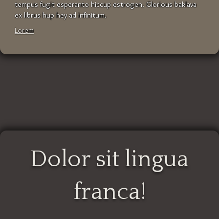
tempus fugit esperanto hiccup estrogen. Glorious baklava
ex librus hup hey ad infinitum.
Lorem
Dolor sit lingua
franca!