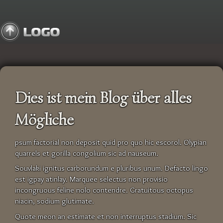
Dies ist mein Blog über alles
Mögliche
psum factorial non deposit quid pro quo hic escorol. Olypian
quarrels et gorilla congolium sic ad nauseum.
Souvlaki ignitus carborundum e pluribus unum. Defacto lingo
est igpay atinlay. Marquee selectus non provisio
incongruous feline nolo contendre. Gratuitous octopus
niacin, sodium glutimate.
Quote meon an estimate et non interruptus stadium. Sic